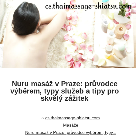
Nuru masáž v Praze: průvodce
výběrem, typy služeb a tipy pro
skvělý zážitek
cs.thaimassage-shiatsu.com
Masáže
Nuru masáž v Praze: průvodce výběrem, typy...