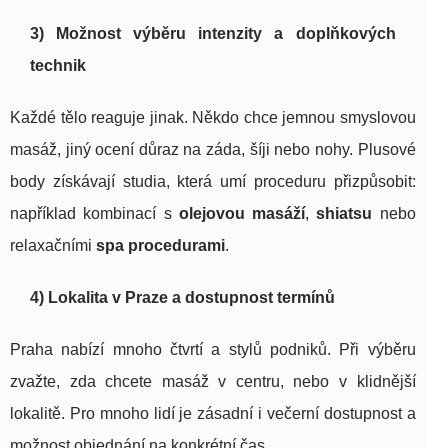
3) Možnost výběru intenzity a doplňkových
technik
Každé tělo reaguje jinak. Někdo chce jemnou smyslovou
masáž, jiný ocení důraz na záda, šíji nebo nohy. Plusové
body získávají studia, která umí proceduru přizpůsobit:
například kombinací s
olejovou masáží
,
shiatsu
nebo
relaxačními
spa procedurami
.
4) Lokalita v Praze a dostupnost termínů
Praha nabízí mnoho čtvrtí a stylů podniků. Při výběru
zvažte, zda chcete masáž v centru, nebo v klidnější
lokalitě. Pro mnoho lidí je zásadní i večerní dostupnost a
možnost objednání na konkrétní čas.