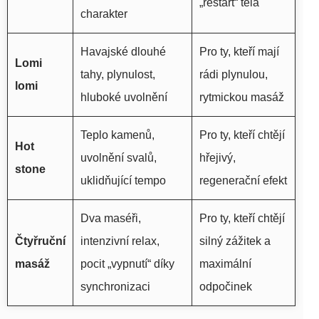
„restart“ těla
charakter
Havajské dlouhé
Pro ty, kteří mají
Lomi
tahy, plynulost,
rádi plynulou,
lomi
hluboké uvolnění
rytmickou masáž
Teplo kamenů,
Pro ty, kteří chtějí
Hot
uvolnění svalů,
hřejivý,
stone
uklidňující tempo
regenerační efekt
Dva maséři,
Pro ty, kteří chtějí
Čtyřruční
intenzivní relax,
silný zážitek a
masáž
pocit „vypnutí“ díky
maximální
synchronizaci
odpočinek