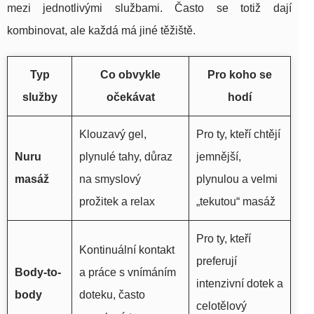
mezi jednotlivými službami. Často se totiž dají
kombinovat, ale každá má jiné těžiště.
Typ
Co obvykle
Pro koho se
služby
očekávat
hodí
Klouzavý gel,
Pro ty, kteří chtějí
Nuru
plynulé tahy, důraz
jemnější,
masáž
na smyslový
plynulou a velmi
prožitek a relax
„tekutou“ masáž
Pro ty, kteří
Kontinuální kontakt
preferují
Body-to-
a práce s vnímáním
intenzivní dotek a
body
doteku, často
celotělový