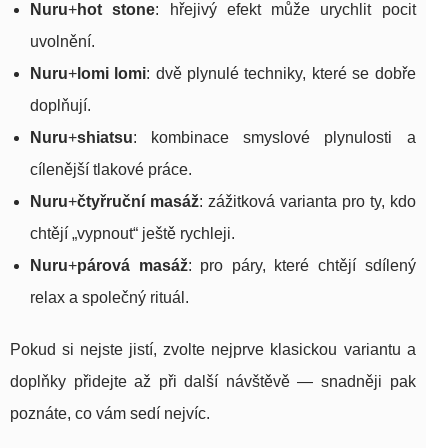
Nuru
+
hot stone
: hřejivý efekt může urychlit pocit
uvolnění.
Nuru
+
lomi lomi
: dvě plynulé techniky, které se dobře
doplňují.
Nuru
+
shiatsu
: kombinace smyslové plynulosti a
cílenější tlakové práce.
Nuru
+
čtyřruční masáž
: zážitková varianta pro ty, kdo
chtějí „vypnout“ ještě rychleji.
Nuru
+
párová masáž
: pro páry, které chtějí sdílený
relax a společný rituál.
Pokud si nejste jistí, zvolte nejprve klasickou variantu a
doplňky přidejte až při další návštěvě — snadněji pak
poznáte, co vám sedí nejvíc.