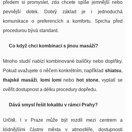
předem si promyslet, zda chcete spíše jemnější nebo
pevnější dotek. Dobrý základ je i jednoduchá
komunikace o preferencích a komfortu. Sprcha před
procedurou bývá standard.
Co když chci kombinaci s jinou masáží?
Mnoho studií nabízí kombinované balíčky nebo doplňky.
Pokud uvažujete o něčem konkrétním, například
shiatsu
,
thajské masáži
,
lomi lomi
nebo
hot stone
, vyplatí se
ověřit dostupnost a délku procedury dopředu.
Dává smysl řešit lokalitu v rámci Prahy?
Určitě. I v Praze může být rozdíl mezi centrem a
klidnějšími částmi města v atmosféře, dostupnosti